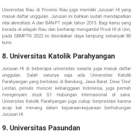
Universitas Riau di Provinsi Riau juga memiliki Jurusan HI yang
masuk daftar unggulan. Jurusan ini bahkan sudah mendapatkan
nilai akreditasi A dari BAN-PT sejak tahun 2013. Bagi kamu yang
berada di wilayah Riau dan berharap mengambil Prodi HI di Unri,
pada SBMPTN 2022 ini disediakan daya tampung sebanyak 80
kursi.
8. Universitas Katolik Parahyangan
Jurusan HI di beberapa universitas swasta juga masuk daftar
unggulan. Salah satunya saja ada Universitas Katolik
Parahyangan yang berlokasi di Bandung, Jawa Barat. Dewi ‘Dee’
Lestari, penulis moncer kebanggaan Indonesia, juga pernah
mengenyam studi S1 Hubungan Internasional di sana.
Universitas Katolik Parahyangan juga cukup berprestasi karena
acap kali menang dalam kejuaraan-kejuaraan berhubungan
Jurusan HI.
9. Universitas Pasundan