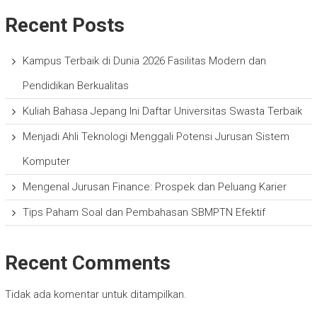
Recent Posts
Kampus Terbaik di Dunia 2026 Fasilitas Modern dan
Pendidikan Berkualitas
Kuliah Bahasa Jepang Ini Daftar Universitas Swasta Terbaik
Menjadi Ahli Teknologi Menggali Potensi Jurusan Sistem
Komputer
Mengenal Jurusan Finance: Prospek dan Peluang Karier
Tips Paham Soal dan Pembahasan SBMPTN Efektif
Recent Comments
Tidak ada komentar untuk ditampilkan.