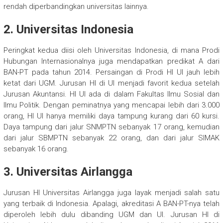
rendah diperbandingkan universitas lainnya.
2. Universitas Indonesia
Peringkat kedua diisi oleh Universitas Indonesia, di mana Prodi
Hubungan Internasionalnya juga mendapatkan predikat A dari
BAN-PT pada tahun 2014. Persaingan di Prodi HI UI jauh lebih
ketat dari UGM. Jurusan HI di UI menjadi favorit kedua setelah
Jurusan Akuntansi. HI UI ada di dalam Fakultas Ilmu Sosial dan
Ilmu Politik. Dengan peminatnya yang mencapai lebih dari 3.000
orang, HI UI hanya memiliki daya tampung kurang dari 60 kursi.
Daya tampung dari jalur SNMPTN sebanyak 17 orang, kemudian
dari jalur SBMPTN sebanyak 22 orang, dan dari jalur SIMAK
sebanyak 16 orang.
3. Universitas Airlangga
Jurusan HI Universitas Airlangga juga layak menjadi salah satu
yang terbaik di Indonesia. Apalagi, akreditasi A BAN-PT-nya telah
diperoleh lebih dulu dibanding UGM dan UI. Jurusan HI di