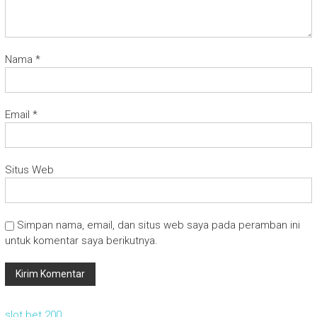
Nama
*
Email
*
Situs Web
Simpan nama, email, dan situs web saya pada peramban ini
untuk komentar saya berikutnya.
slot bet 200