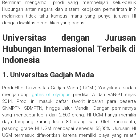
Berminat mengambil prodi yang mempelajari seluk-beluk
Hubungan antar negara dan sistem kebijakan pemerintah ini?
melainkan tidak tahu kampus mana yang punya jurusan HI
dengan kwalitas pendidikan yang bagus.
Universitas dengan Jurusan
Hubungan Internasional Terbaik di
Indonesia
1. Universitas Gadjah Mada
Prodi HI di Universitas Gadjah Mada ( UGM ) Yogyakarta sudah
mengantongi
gates of olympus
predikat A dari BAN-PT sejak
2014. Prodi ini masuk daftar favorit incaran para peserta
SNMPTN, SBMPTN, hingga Jalur Mandiri. Dengan peminatnya
yang mencapai lebih dari 2.500 orang, HI UGM hanya memiliki
daya tampung kurang lebih 80 orang saja. Oleh karena itu,
passing grade HI UGM mencapai sebesar 55,95%. Jurusan HI
UGM termasuk difavoritkan karena memiliki biaya yang relatif