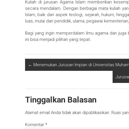
Kuliah di jurusan Agama Islam memberikan kese
secara mendalam. Dengan berbagai mata kuliah ya
Islam, baik dari aspek teologi, sejarah, hukum, hingg
luas, mulai dari pendidik, ulama, pegawai kementeria
Bagi yang ingin memperdalam ilmu agama dan juga ber
ini bisa menjadi pilihan yang tepat.
←
Menemukan Jurusan Impian di Universitas Muha
Jurusa
Tinggalkan Balasan
Alamat email Anda tidak akan dipublikasikan.
Ruas yan
Komentar
*