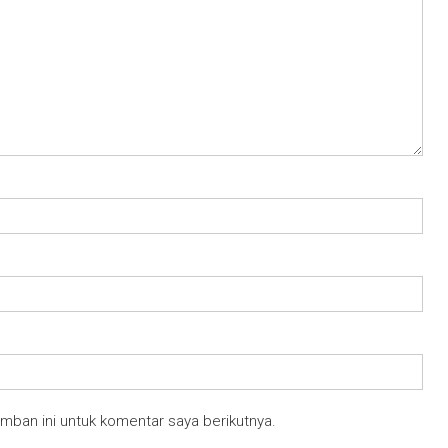
mban ini untuk komentar saya berikutnya.