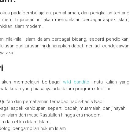
fokus pada pembelajaran, pemahaman, dan pengkajian tentang
memilih jurusan ini akan mempelajari berbagai aspek Islam,
emikiran Islam modern.
nilai-nilai Islam dalam berbagai bidang, seperti pendidikan,
ulusan dari jurusan ini di harapkan dapat menjadi cendekiawan
yarakat.
i
 akan mempelajari berbagai
wild bandito
mata kuliah yang
ata kuliah yang biasanya ada dalam program studi ini:
l-Qur’an dan pemahaman terhadap hadis-hadis Nabi.
gai aspek kehidupan, seperti ibadah, muamalah, dan jinayah.
 Islam dari masa Rasulullah hingga era modern.
n dan etika dalam Islam.
ologi pengambilan hukum Islam.