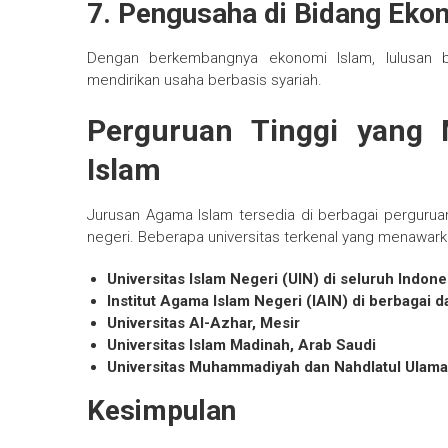
7. Pengusaha di Bidang Eko
Dengan berkembangnya ekonomi Islam, lulusan bis
mendirikan usaha berbasis syariah.
Perguruan Tinggi yang
Islam
Jurusan Agama Islam tersedia di berbagai perguruan
negeri. Beberapa universitas terkenal yang menawarkan
Universitas Islam Negeri (UIN) di seluruh Indone
Institut Agama Islam Negeri (IAIN) di berbagai 
Universitas Al-Azhar, Mesir
Universitas Islam Madinah, Arab Saudi
Universitas Muhammadiyah dan Nahdlatul Ulama 
Kesimpulan