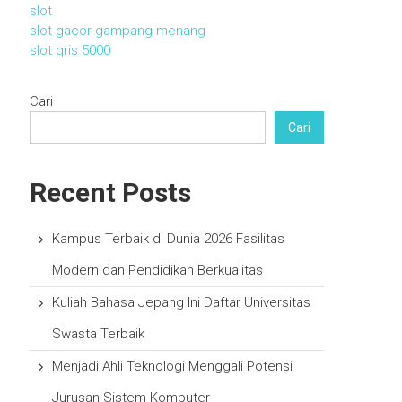
slot
slot gacor gampang menang
slot qris 5000
Cari
Cari
Recent Posts
Kampus Terbaik di Dunia 2026 Fasilitas
Modern dan Pendidikan Berkualitas
Kuliah Bahasa Jepang Ini Daftar Universitas
Swasta Terbaik
Menjadi Ahli Teknologi Menggali Potensi
Jurusan Sistem Komputer