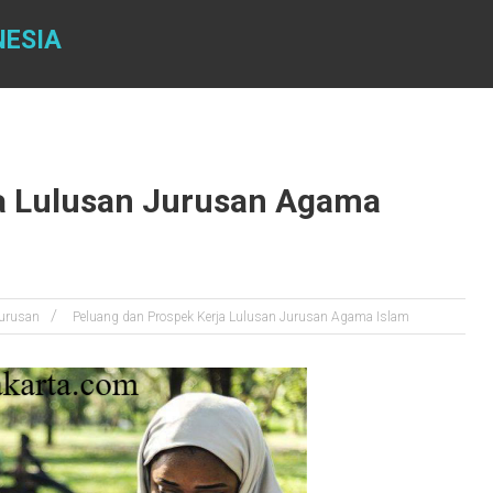
NESIA
ja Lulusan Jurusan Agama
jurusan
Peluang dan Prospek Kerja Lulusan Jurusan Agama Islam