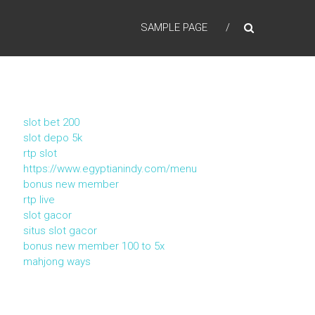
SAMPLE PAGE
slot bet 200
slot depo 5k
rtp slot
https://www.egyptianindy.com/menu
bonus new member
rtp live
slot gacor
situs slot gacor
bonus new member 100 to 5x
mahjong ways