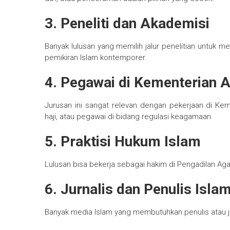
3. Peneliti dan Akademisi
Banyak lulusan yang memilih jalur penelitian untuk m
pemikiran Islam kontemporer.
4. Pegawai di Kementerian
Jurusan ini sangat relevan dengan pekerjaan di K
haji, atau pegawai di bidang regulasi keagamaan.
5. Praktisi Hukum Islam
Lulusan bisa bekerja sebagai hakim di Pengadilan Ag
6. Jurnalis dan Penulis Islam
Banyak media Islam yang membutuhkan penulis atau ju