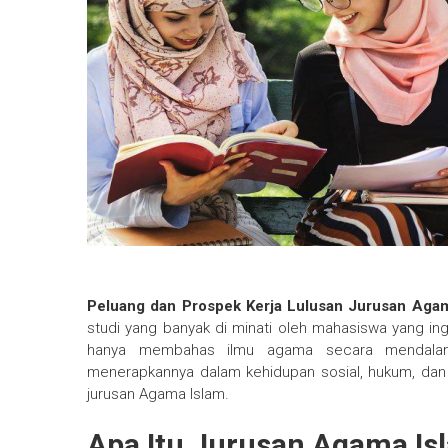
Peluang dan Prospek Kerja Lulusan Jurusan Agam
studi yang banyak di minati oleh mahasiswa yang ing
hanya membahas ilmu agama secara mendala
menerapkannya dalam kehidupan sosial, hukum, dan p
jurusan Agama Islam.
Apa Itu Jurusan Agama Is