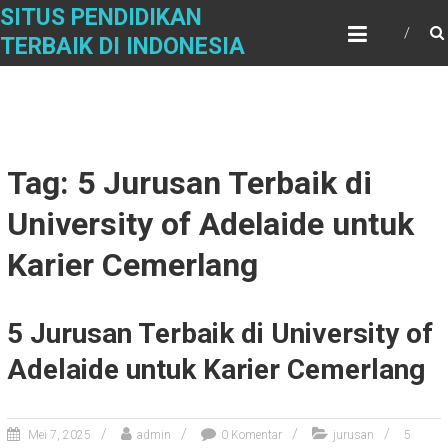
Skip
SITUS PENDIDIKAN
to
TERBAIK DI INDONESIA
content
Tag: 5 Jurusan Terbaik di
University of Adelaide untuk
Karier Cemerlang
5 Jurusan Terbaik di University of
Adelaide untuk Karier Cemerlang
Mei 7, 2025
admin
0 Komentar
jurusan
5