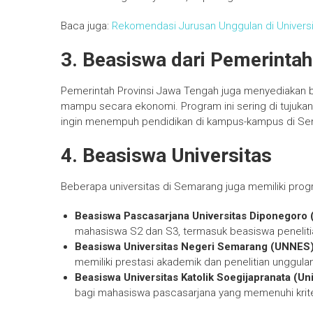
Baca juga:
Rekomendasi Jurusan Unggulan di Universi
3.
Beasiswa dari Pemerinta
Pemerintah Provinsi Jawa Tengah juga menyediakan b
mampu secara ekonomi. Program ini sering di tujuka
ingin menempuh pendidikan di kampus-kampus di Se
4.
Beasiswa Universitas
Beberapa universitas di Semarang juga memiliki pro
Beasiswa Pascasarjana Universitas Diponegoro 
mahasiswa S2 dan S3, termasuk beasiswa penelit
Beasiswa Universitas Negeri Semarang (UNNES
memiliki prestasi akademik dan penelitian unggula
Beasiswa Universitas Katolik Soegijapranata (Un
bagi mahasiswa pascasarjana yang memenuhi krite