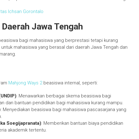
tas Ichsan Gorontalo
h Daerah Jawa Tengah
easiswa bagi mahasiswa yang berprestasi tetapi kurang
n untuk mahasiswa yang berasal dari daerah Jawa Tengah dan
marang.
gram
Mahjong Ways 2
beasiswa internal, seperti:
(UNDIP)
: Menawarkan berbagai skema beasiswa bagi
ian dan bantuan pendidikan bagi mahasiswa kurang mampu.
)
: Menyediakan beasiswa bagi mahasiswa pascasarjana yang
n.
ika Soegijapranata)
: Memberikan bantuan biaya pendidikan
ria akademik tertentu.