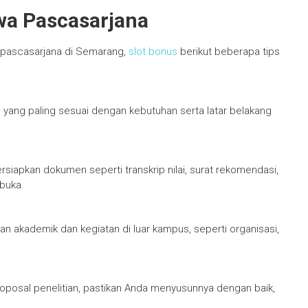
wa Pascasarjana
pascasarjana di Semarang,
slot bonus
berikut beberapa tips
h yang paling sesuai dengan kebutuhan serta latar belakang
rsiapkan dokumen seperti transkrip nilai, surat rekomendasi,
 buka.
kademik dan kegiatan di luar kampus, seperti organisasi,
oposal penelitian, pastikan Anda menyusunnya dengan baik,