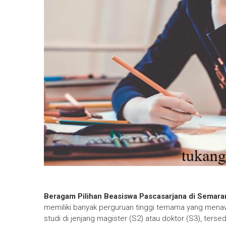
Beragam Pilihan Beasiswa Pascasarjana di Semara
memiliki banyak perguruan tinggi ternama yang mena
studi di jenjang magister (S2) atau doktor (S3), te