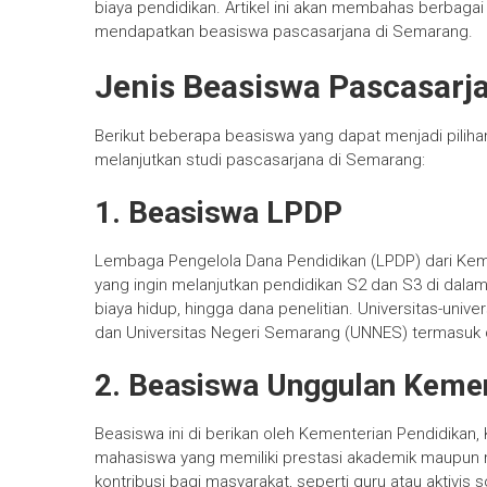
biaya pendidikan. Artikel ini akan membahas berbagai 
mendapatkan beasiswa pascasarjana di Semarang.
Jenis Beasiswa Pascasarj
Berikut beberapa beasiswa yang dapat menjadi piliha
melanjutkan studi pascasarjana di Semarang:
1.
Beasiswa LPDP
Lembaga Pengelola Dana Pendidikan (LPDP) dari Ke
yang ingin melanjutkan pendidikan S2 dan S3 di dala
biaya hidup, hingga dana penelitian. Universitas-univ
dan Universitas Negeri Semarang (UNNES) termasuk d
2.
Beasiswa Unggulan Keme
Beasiswa ini di berikan oleh Kementerian Pendidikan,
mahasiswa yang memiliki prestasi akademik maupun 
kontribusi bagi masyarakat, seperti guru atau aktivis 