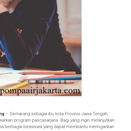
ng
– Semarang sebagai ibu kota Provinsi Jawa Tengah,
warkan program pascasarjana. Bagi yang ingin melanjutkan
rsedia berbagai beasiswa yang dapat membantu meringankan