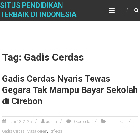
Skip
SITUS PENDIDIKAN
to
TERBAIK DI INDONESIA
content
Tag: Gadis Cerdas
Gadis Cerdas Nyaris Tewas
Gegara Tak Mampu Bayar Sekolah
di Cirebon
Juni 13, 2025
admin
0 Komentar
pendidikan
,
,
Gadis Cerdas
Masa depan
Refleksi