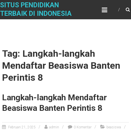
Skip
SITUS PENDIDIKAN
to
TERBAIK DI INDONESIA
content
Tag: Langkah-langkah
Mendaftar Beasiswa Banten
Perintis 8
Langkah-langkah Mendaftar
Beasiswa Banten Perintis 8
Februari 21, 2025
admin
0 Komentar
beasiswa