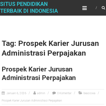
Skip
SITUS PENDIDIKAN
to
TERBAIK DI INDONESIA
content
Tag: Prospek Karier Jurusan
Administrasi Perpajakan
Prospek Karier Jurusan
Administrasi Perpajakan
Januari 6, 2026
admin
0 Komentar
beasiswa
Prospek Karier Jurusan Administrasi Perpajakan