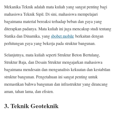
Mekanika Teknik adalah mata kuliah yang sangat penting bagi
mahasiswa Teknik Sipil. Di sini, mahasiswa mempelajari
bagaimana material bereaksi terhadap beban dan gaya yang
diterapkan padanya. Mata kuliah ini juga mencakup studi tentang
Statika dan Dinamika, yang
sbobet mobile
berkaitan dengan
perhitungan gaya yang bekerja pada struktur bangunan.
Selanjutnya, mata kuliah seperti Struktur Beton Bertulang,
Struktur Baja, dan Desain Struktur mengajarkan mahasiswa
bagaimana mendesain dan menganalisis kekuatan dan kestabilan
struktur bangunan. Pengetahuan ini sangat penting untuk
memastikan bahwa bangunan dan infrastruktur yang dirancang
aman, tahan lama, dan efisien.
3. Teknik Geoteknik