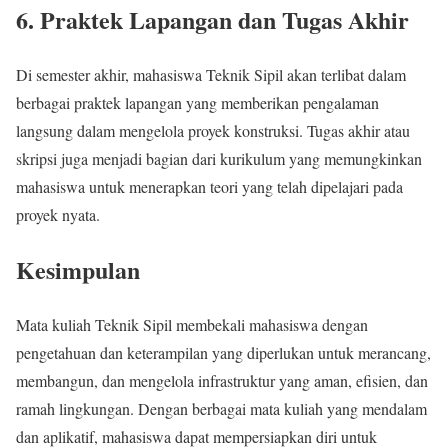
6. Praktek Lapangan dan Tugas Akhir
Di semester akhir, mahasiswa Teknik Sipil akan terlibat dalam
berbagai praktek lapangan yang memberikan pengalaman
langsung dalam mengelola proyek konstruksi. Tugas akhir atau
skripsi juga menjadi bagian dari kurikulum yang memungkinkan
mahasiswa untuk menerapkan teori yang telah dipelajari pada
proyek nyata.
Kesimpulan
Mata kuliah Teknik Sipil membekali mahasiswa dengan
pengetahuan dan keterampilan yang diperlukan untuk merancang,
membangun, dan mengelola infrastruktur yang aman, efisien, dan
ramah lingkungan. Dengan berbagai mata kuliah yang mendalam
dan aplikatif, mahasiswa dapat mempersiapkan diri untuk